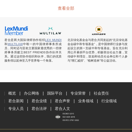
查看全部
君合是两大国际律师协作组织
LEX MUNDI
北京绿化基金会与君合共同发起的“北京绿化基
和
MULTILAW
中唯一的中国律师事务所成
金会碳中和专项基金”，是中国律师行业参与发
员，同时还与亚欧主要国家最优秀的一些律
起设立的第一支碳中和专项基金。旨在充分利
师事务所建立BEST FRIENDS协作伙伴关
用公开募捐平台优势，积极联合社会力量，宣
系。通过这些协作组织和伙伴，我们的优质
传碳中和理念，鼓励和动员社会单位和个人参
服务得以延伸至几乎世界每一个角落。
与“增汇减排”、“植树造林”等公益活动。
概览
办公网络
国际平台
专业荣誉
社会责任
君合新闻
君合业绩
君合声誉
业务领域
行业领域
专业人员
君合法评
君合人文