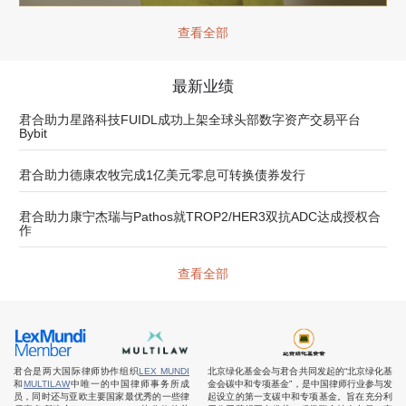
查看全部
最新业绩
君合助力星路科技FUIDL成功上架全球头部数字资产交易平台
Bybit
君合助力德康农牧完成1亿美元零息可转换债券发行
君合助力康宁杰瑞与Pathos就TROP2/HER3双抗ADC达成授权合
作
查看全部
君合是两大国际律师协作组织
LEX MUNDI
北京绿化基金会与君合共同发起的“北京绿化基
和
MULTILAW
中唯一的中国律师事务所成
金会碳中和专项基金”，是中国律师行业参与发
员，同时还与亚欧主要国家最优秀的一些律
起设立的第一支碳中和专项基金。旨在充分利