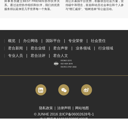
师事务所建立BEST FRIENDS协作伙伴关
用公开募捐平台优势，积极联合社会力量，宣
系。通过这些协作组织和伙伴，我们的优质
传碳中和理念，鼓励和动员社会单位和个人参
服务得以延伸至几乎世界每一个角落。
与“增汇减排”、“植树造林”等公益活动。
概览
办公网络
国际平台
专业荣誉
社会责任
君合新闻
君合业绩
君合声誉
业务领域
行业领域
专业人员
君合法评
君合人文
隐私政策
|
法律声明
|
网站地图
© JUNHE 2016 京ICP备06002628号-1
京公网安备11010102005423号