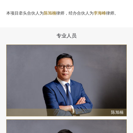
本项目牵头合伙人为
陈旭楠
律师，经办合伙人为
李海峰
律师。
专业人员
陈旭楠