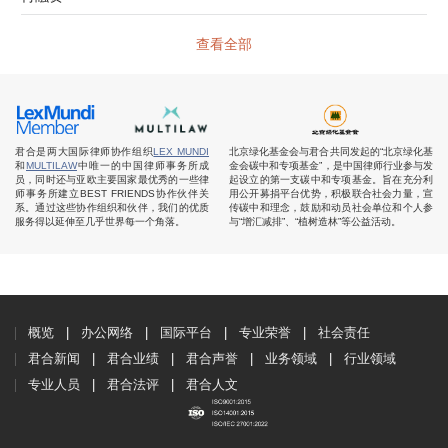
查看全部
君合是两大国际律师协作组织
LEX MUNDI
北京绿化基金会与君合共同发起的“北京绿化基
和
MULTILAW
中唯一的中国律师事务所成
金会碳中和专项基金”，是中国律师行业参与发
员，同时还与亚欧主要国家最优秀的一些律
起设立的第一支碳中和专项基金。旨在充分利
师事务所建立BEST FRIENDS协作伙伴关
用公开募捐平台优势，积极联合社会力量，宣
系。通过这些协作组织和伙伴，我们的优质
传碳中和理念，鼓励和动员社会单位和个人参
服务得以延伸至几乎世界每一个角落。
与“增汇减排”、“植树造林”等公益活动。
概览
办公网络
国际平台
专业荣誉
社会责任
君合新闻
君合业绩
君合声誉
业务领域
行业领域
专业人员
君合法评
君合人文