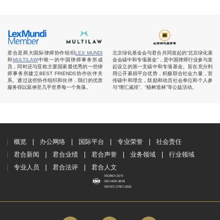
君合是两大国际律师协作组织
LEX MUNDI
北京绿化基金会与君合共同发起的“北京绿化基
和
MULTILAW
中唯一的中国律师事务所成
金会碳中和专项基金”，是中国律师行业参与发
员，同时还与亚欧主要国家最优秀的一些律
起设立的第一支碳中和专项基金。旨在充分利
师事务所建立BEST FRIENDS协作伙伴关
用公开募捐平台优势，积极联合社会力量，宣
系。通过这些协作组织和伙伴，我们的优质
传碳中和理念，鼓励和动员社会单位和个人参
服务得以延伸至几乎世界每一个角落。
与“增汇减排”、“植树造林”等公益活动。
概览
办公网络
国际平台
专业荣誉
社会责任
君合新闻
君合业绩
君合声誉
业务领域
行业领域
专业人员
君合法评
君合人文