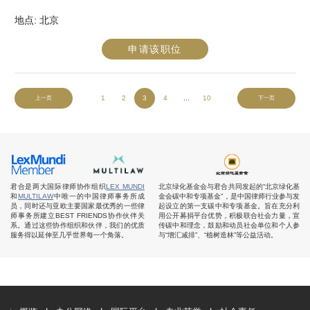
地点:
北京
申请该职位
1
2
3
4
...
10
上一页
下一页
君合是两大国际律师协作组织
LEX MUNDI
北京绿化基金会与君合共同发起的“北京绿化基
和
MULTILAW
中唯一的中国律师事务所成
金会碳中和专项基金”，是中国律师行业参与发
员，同时还与亚欧主要国家最优秀的一些律
起设立的第一支碳中和专项基金。旨在充分利
师事务所建立BEST FRIENDS协作伙伴关
用公开募捐平台优势，积极联合社会力量，宣
系。通过这些协作组织和伙伴，我们的优质
传碳中和理念，鼓励和动员社会单位和个人参
服务得以延伸至几乎世界每一个角落。
与“增汇减排”、“植树造林”等公益活动。