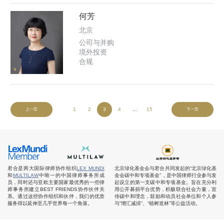
何芳
北京
公司与并购
境外投资
合规
1
2
3
4
...
15
上一页
下一页
君合是两大国际律师协作组织
LEX MUNDI
北京绿化基金会与君合共同发起的“北京绿化基
和
MULTILAW
中唯一的中国律师事务所成
金会碳中和专项基金”，是中国律师行业参与发
员，同时还与亚欧主要国家最优秀的一些律
起设立的第一支碳中和专项基金。旨在充分利
师事务所建立BEST FRIENDS协作伙伴关
用公开募捐平台优势，积极联合社会力量，宣
系。通过这些协作组织和伙伴，我们的优质
传碳中和理念，鼓励和动员社会单位和个人参
服务得以延伸至几乎世界每一个角落。
与“增汇减排”、“植树造林”等公益活动。