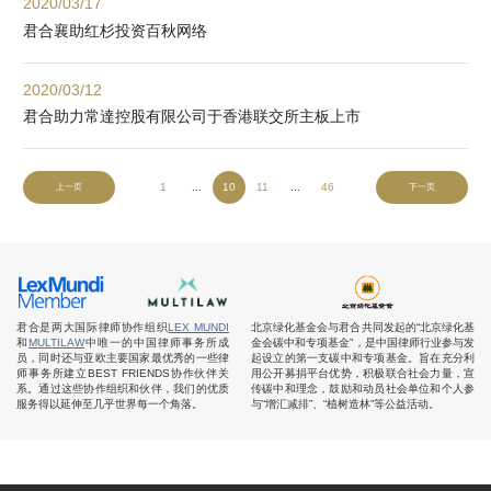
2020/03/17
君合襄助红杉投资百秋网络
2020/03/12
君合助力常達控股有限公司于香港联交所主板上市
1
...
10
11
...
46
上一页
下一页
君合是两大国际律师协作组织
LEX MUNDI
北京绿化基金会与君合共同发起的“北京绿化基
和
MULTILAW
中唯一的中国律师事务所成
金会碳中和专项基金”，是中国律师行业参与发
员，同时还与亚欧主要国家最优秀的一些律
起设立的第一支碳中和专项基金。旨在充分利
师事务所建立BEST FRIENDS协作伙伴关
用公开募捐平台优势，积极联合社会力量，宣
系。通过这些协作组织和伙伴，我们的优质
传碳中和理念，鼓励和动员社会单位和个人参
服务得以延伸至几乎世界每一个角落。
与“增汇减排”、“植树造林”等公益活动。