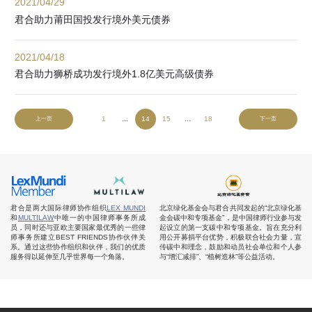
2021/04/29
君合助力莆田国投发行境外美元债券
2021/04/18
君合助力狮桥成功发行境外1.8亿美元高级债券
1
...
14
15
...
18
上一页
下一页
君合是两大国际律师协作组织
LEX MUNDI
北京绿化基金会与君合共同发起的“北京绿化基
和
MULTILAW
中唯一的中国律师事务所成
金会碳中和专项基金”，是中国律师行业参与发
员，同时还与亚欧主要国家最优秀的一些律
起设立的第一支碳中和专项基金。旨在充分利
师事务所建立BEST FRIENDS协作伙伴关
用公开募捐平台优势，积极联合社会力量，宣
系。通过这些协作组织和伙伴，我们的优质
传碳中和理念，鼓励和动员社会单位和个人参
服务得以延伸至几乎世界每一个角落。
与“增汇减排”、“植树造林”等公益活动。